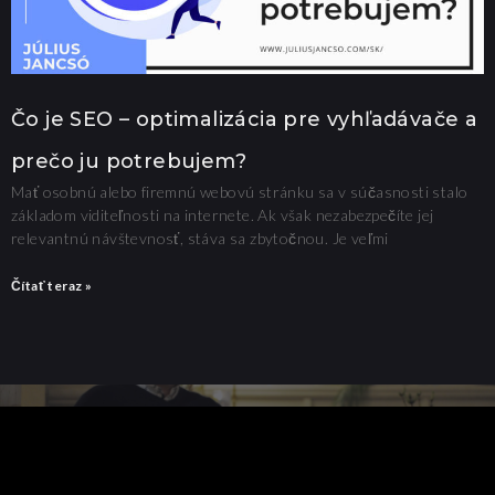
Čo je SEO – optimalizácia pre vyhľadávače a
prečo ju potrebujem?
Mať osobnú alebo firemnú webovú stránku sa v súčasnosti stalo
základom viditeľnosti na internete. Ak však nezabezpečíte jej
relevantnú návštevnosť, stáva sa zbytočnou. Je veľmi
Čítať teraz »