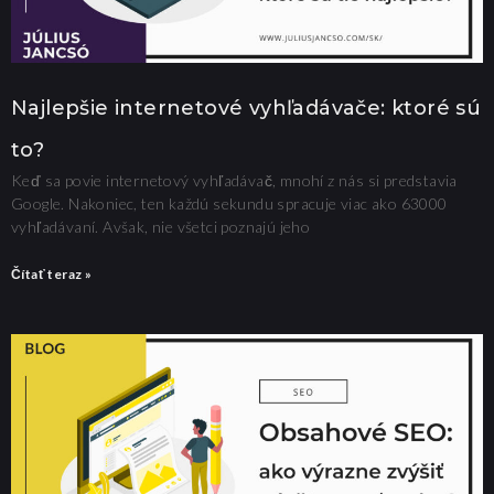
Najlepšie internetové vyhľadávače: ktoré sú
to?
Keď sa povie internetový vyhľadávač, mnohí z nás si predstavia
Google. Nakoniec, ten každú sekundu spracuje viac ako 63000
vyhľadávaní. Avšak, nie všetci poznajú jeho
Čítať teraz »