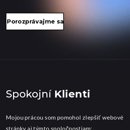
Porozprávajme sa
Spokojní
Klienti
Mojou prácou som pomohol zlepšiť webové
stránky aj týmto spoločnostiam: