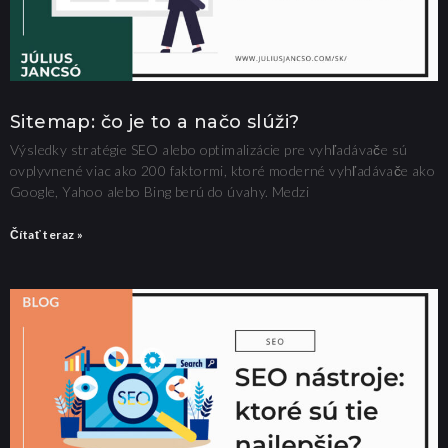
Sitemap: čo je to a načo slúži?
Výsledky stratégie SEO alebo optimalizácie pre vyhľadávače sú
ovplyvnené viac ako 200 faktormi, ktoré moderné vyhľadávače ako
Google, Yahoo alebo Bing berú do úvahy. Medzi
Čítať teraz »