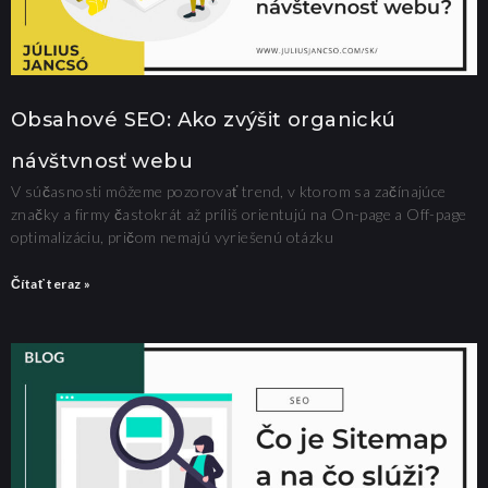
Obsahové SEO: Ako zvýšit organickú
návštvnosť webu
V súčasnosti môžeme pozorovať trend, v ktorom sa začínajúce
značky a firmy častokrát až príliš orientujú na On-page a Off-page
optimalizáciu, pričom nemajú vyriešenú otázku
Čítať teraz »