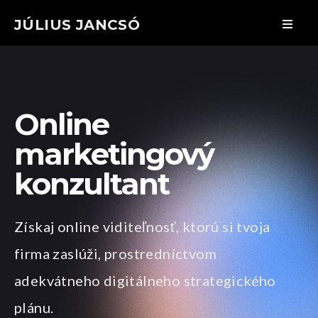
JÚLIUS JANCSÓ
Online
marketingový
konzultant
Získaj online viditeľnosť, ktorú si tvoja
firma zaslúži, prostredníctvom
adekvátneho digitálneho strategického
plánu.