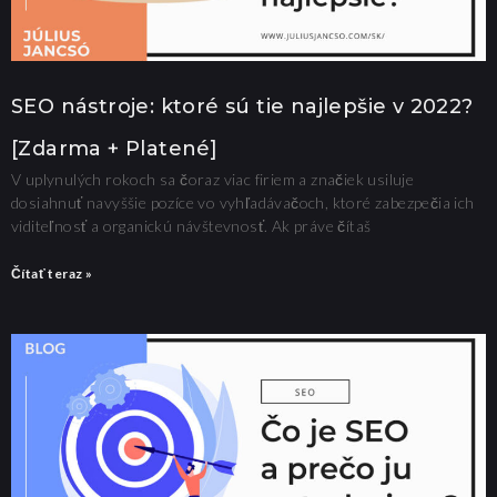
SEO nástroje: ktoré sú tie najlepšie v 2022?
[Zdarma + Platené]
V uplynulých rokoch sa čoraz viac firiem a značiek usiluje
dosiahnuť navyššie pozíce vo vyhľadávačoch, ktoré zabezpečia ich
viditeľnosť a organickú návštevnosť. Ak práve čítaš
Čítať teraz »