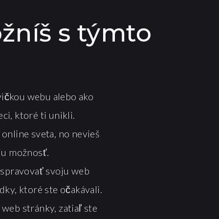
ožníš s týmto
avičkou webu alebo ako
, ktoré ti unikli.
online sveta, no nevieš
šiu možnosť.
e spravovať svoju web
ky, ktoré ste očakávali.
web stránky, zatiaľ ste