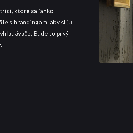
rici, ktoré sa ľahko
äté s brandingom, aby si ju
vyhľadávače. Bude to prvý
.