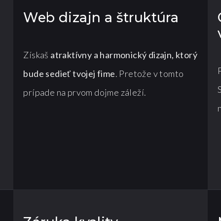
Web dizajn a štruktúra
Získaš
atraktívny a harmonický dizajn, ktorý
bude sedieť tvojej fime
. Pretože v tomto
prípade na prvom dojme záleží.