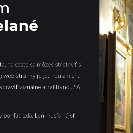
ým
elané
a, na ceste sa môžeš stretnúť s
j web stránky je jednou z nich.
spraviť vizuálne atraktívnou? A
vý pohľad zdá. Len musíš nájsť