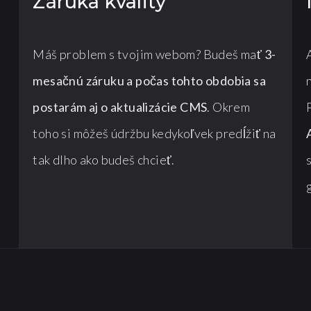
Záruka kvality
Máš problem s tvojim webom? Budeš mať
3-
mesačnú záruku a počas tohto obdobia sa
postarám aj o aktualizácie CMS
. Okrem
toho si môžeš údržbu kedykoľvek predĺžiť na
tak dlho ako budeš chcieť.