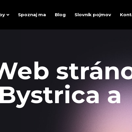
by
Spoznaj ma
Blog
Slovník pojmov
Kont
Web strán
Bystrica a