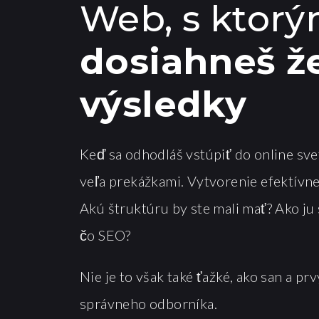
Web, s ktor
dosiahneš ž
výsledky
Keď sa odhodláš vstúpiť do online svet
veľa prekážkami. Vytvorenie efektívne
Akú štruktúru by ste mali mať? Ako ju 
čo SEO?
Nie je to však také ťažké, ako san a pr
správneho odborníka.