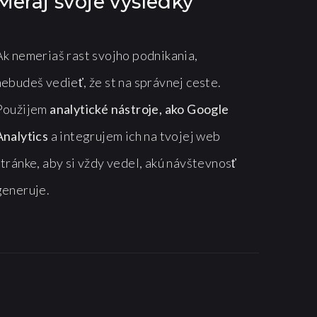
Meraj svoje výsledky
Ak nemeriaš rast svojho podnikania,
nebudeš vedieť, že st na správnej ceste.
Použijem
analytické nástroje, ako Google
Analytics
a integrujem ich na tvojej web
stránke, aby si vždy vedel, akú návštevnosť
generuje.