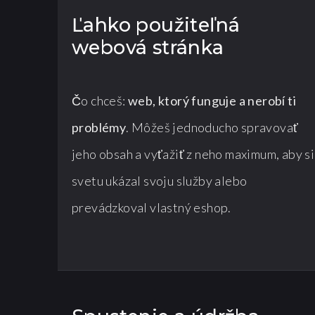
Ľahko použiteľná
webová stránka
Čo chceš:
web, ktorý funguje a nerobí ti
problémy
. Môžeš jednoducho spravovať
jeho obsah a vyťažiť z neho maximum, aby si
svetu ukázal svoju služby alebo
prevádzkoval vlastný eshop.