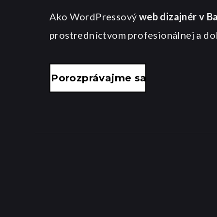
Ako WordPressový
web dizajnér v Ba
prostredníctvom profesionálnej a do
Porozprávajme sa