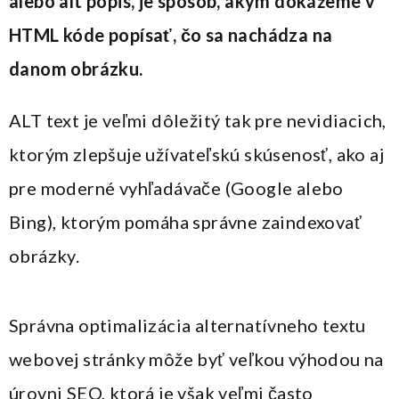
alebo alt popis, je spôsob, akým dokážeme v
HTML kóde popísať, čo sa nachádza na
danom obrázku.
ALT text je veľmi dôležitý tak pre nevidiacich,
ktorým zlepšuje užívateľskú skúsenosť, ako aj
pre moderné vyhľadávače (Google alebo
Bing), ktorým pomáha správne zaindexovať
obrázky.
Správna optimalizácia alternatívneho textu
webovej stránky môže byť veľkou výhodou na
úrovni SEO, ktorá je však veľmi často