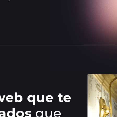
web que te
tados
que