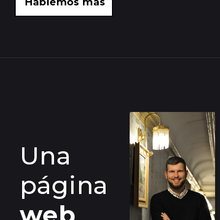
Hablemos más
Una
página
web