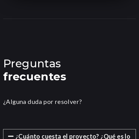
Preguntas
frecuentes
¿Alguna duda por resolver?
LEVELUP
SOILSHIELD
Diseño web a
Diseño web
¿Cuánto cuesta el proyecto? ¿Qué es lo
medida
WordPress