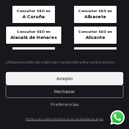
Consultor SEO en
Consultor SEO en
A Coruña
Albacete
Consultor SEO en
Consultor SEO en
Alacalá de Henares
Alicante
Consultor SEO en
Consultor SEO en
Almería
Asturias
Utilizamos cookies para optimizar nuestro sitio web y nuestro servicio.
Consultor SEO en
Consultor SEO en
Acepto
Avilés
Gijón
Rechazar
Consultor SEO en
Consultor SEO en
Badajoz
Barcelona
Preferencias
Consultor SEO en
Consultor SEO en
Política de cookies
Política de privacidad
Aviso legal
Bilbao
Cáceres