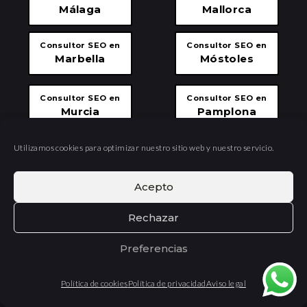
Málaga
Mallorca
Consultor SEO en
Consultor SEO en
Marbella
Móstoles
Consultor SEO en
Consultor SEO en
Murcia
Pamplona
Utilizamos cookies para optimizar nuestro sitio web y nuestro servicio.
Consultor SEO en
Consultor SEO en
Pontevedra
Salamanca
Acepto
Consultor SEO en
Consultor SEO en
Segovia
Tenerife
Rechazar
Preferencias
Consultor SEO en
Consultor SEO en
Toledo
Torrejón de Ardoz
Política de cookies
Política de privacidad
Aviso legal
Consultor SEO en
Consultor SEO en