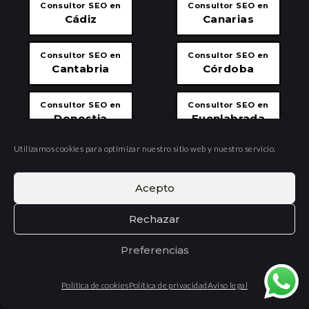
Consultor SEO en
Consultor SEO en
Cádiz
Canarias
Consultor SEO en
Consultor SEO en
Cantabria
Córdoba
Consultor SEO en
Consultor SEO en
Donostia
Fuenlabrada
Utilizamos cookies para optimizar nuestro sitio web y nuestro servicio.
Consultor SEO en
Consultor SEO en
Girona
Granada
Acepto
Consultor SEO en
Consultor SEO en
Rechazar
Guipúzcoa
Las Palmas
Preferencias
Consultor SEO en
Consultor SEO en
Las Rozas
Lleida
Política de cookies
Política de privacidad
Aviso legal