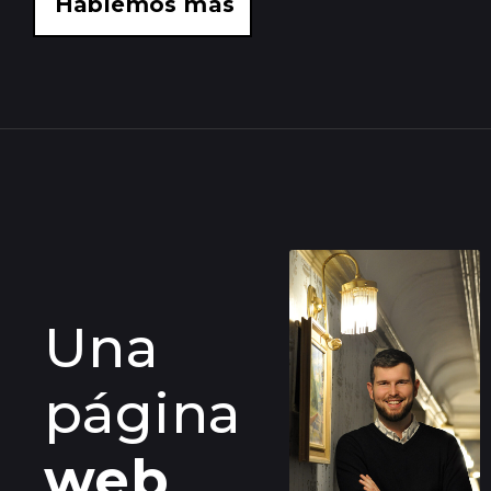
Hablemos más
Una
página
web