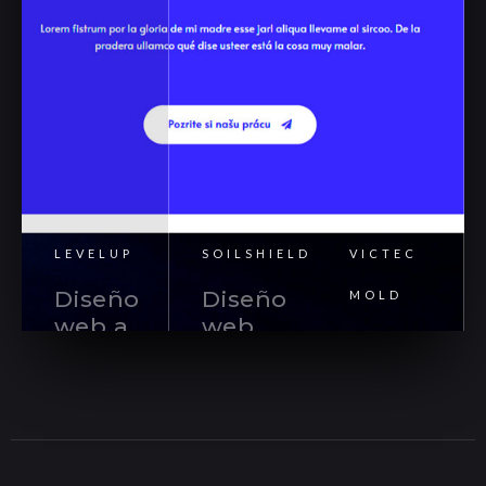
LEVELUP
SOILSHIELD
VICTEC
Diseño
Diseño
MOLD
web a
web
Diseño
medida
WordPress
web
corporativ