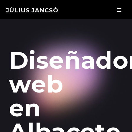
JÚLIUS JANCSÓ
Diseñado
web
en
Albacete